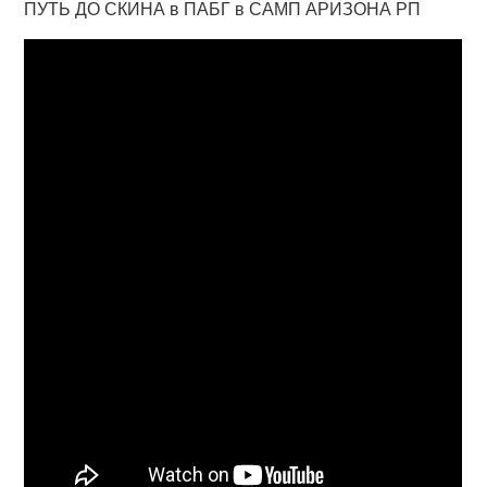
ПУТЬ ДО СКИНА в ПАБГ в САМП АРИЗОНА РП