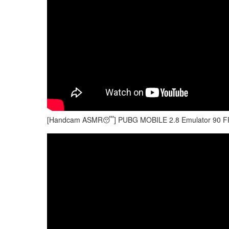
[Handcam ASMR😴] PUBG MOBILE 2.8 Emulator 90 FP