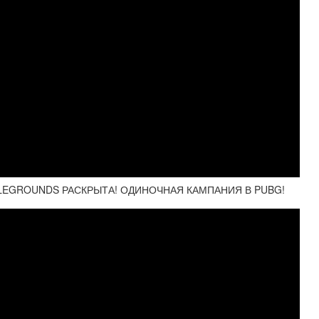
EGROUNDS РАСКРЫТА! ОДИНОЧНАЯ КАМПАНИЯ В PUBG!