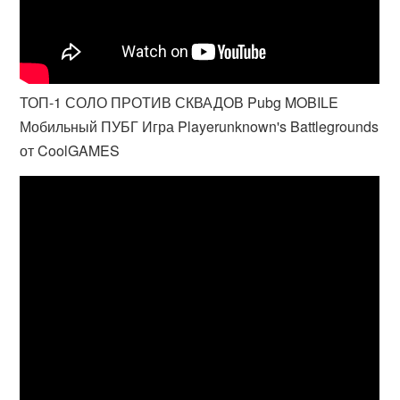
ТОП-1 СОЛО ПРОТИВ СКВАДОВ Pubg MOBILE
Мобильный ПУБГ Игра Playerunknown's Battlegrounds
от CoolGAMES