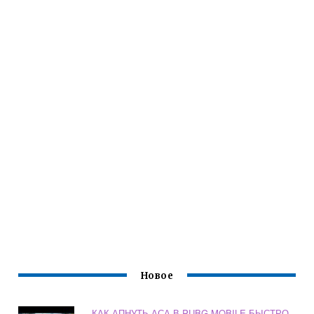
Новое
КАК АПНУТЬ АСА В PUBG MOBILE БЫСТРО