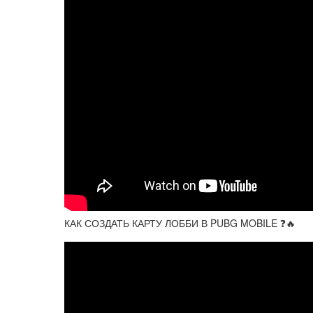
КАК СОЗДАТЬ КАРТУ ЛОББИ В PUBG MOBILE ❓🔥