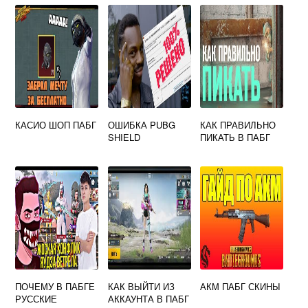
КАСИО ШОП ПАБГ
ОШИБКА PUBG
КАК ПРАВИЛЬНО
SHIELD
ПИКАТЬ В ПАБГ
ПОЧЕМУ В ПАБГЕ
КАК ВЫЙТИ ИЗ
АКМ ПАБГ СКИНЫ
РУССКИЕ
АККАУНТА В ПАБГ