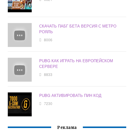
СКАЧАТЬ ПАБГ БЕТА ВЕРСИЯ С МЕТРО
РОЯЛЬ
8006
PUBG КАК ИГРАТЬ НА ЕВРОПЕЙСКОМ
СЕРВЕРЕ
8833
PUBG АКТИВИРОВАТЬ ПИН КОД
7230
Реклама