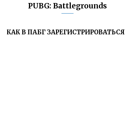
PUBG: Battlegrounds
КАК В ПАБГ ЗАРЕГИСТРИРОВАТЬСЯ