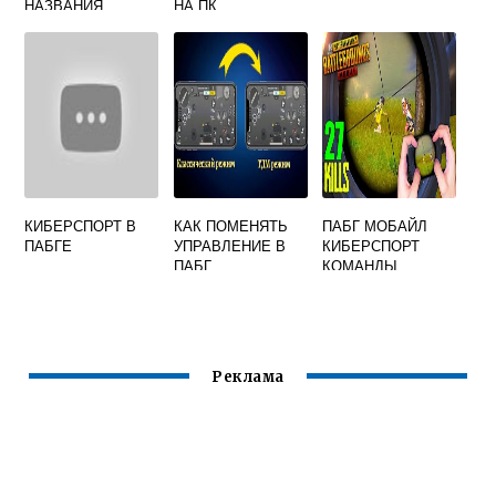
НАЗВАНИЯ
НА ПК
КИБЕРСПОРТ В
КАК ПОМЕНЯТЬ
ПАБГ МОБАЙЛ
ПАБГЕ
УПРАВЛЕНИЕ В
КИБЕРСПОРТ
ПАБГ
КОМАНДЫ
Реклама