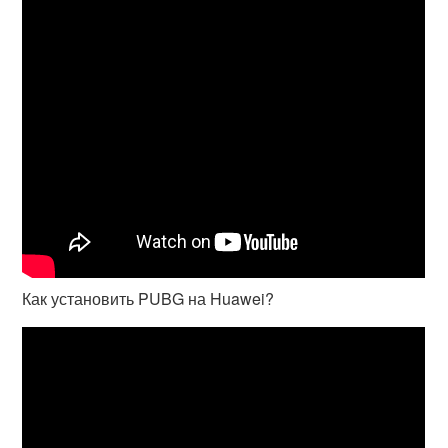
Как установить PUBG на Huawei?