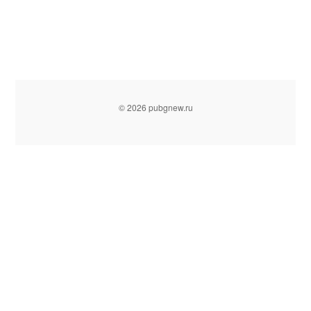
© 2026 pubgnew.ru