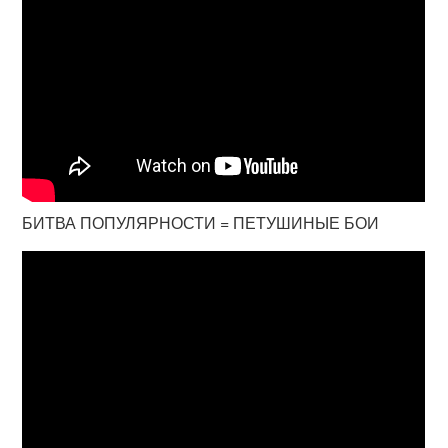
БИТВА ПОПУЛЯРНОСТИ = ПЕТУШИНЫЕ БОИ