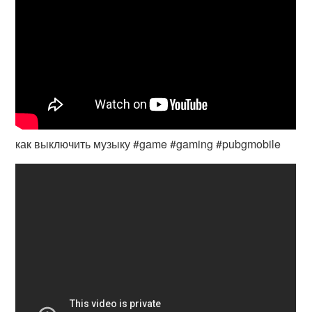
как выключить музыку #game #gaming #pubgmobile