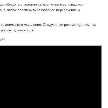
де, обсудите стратегию залезания на мост с вашими
вия, чтобы обеспечить безопасное пересечение и
стратегического мышления. Следуя этим рекомендациям, вы
рисков. Удачи в игре!
ый)