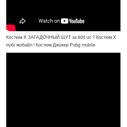
Костюм-X ЗАГАДОЧНЫЙ ШУТ за 600 uc ? Костюм Х
пубг мобайл ! Костюм Джокер Pubg mobile