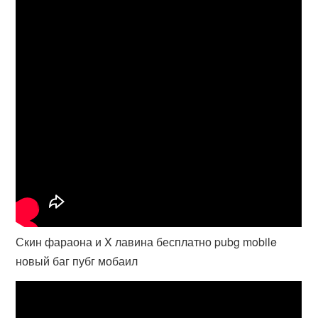
Скин фараона и X лавина бесплатно pubg mobile
новый баг пубг мобаил