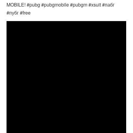
MOBILE! #pubg #pubgmobile #pubgm #xsuit #пабг
#пубг #free