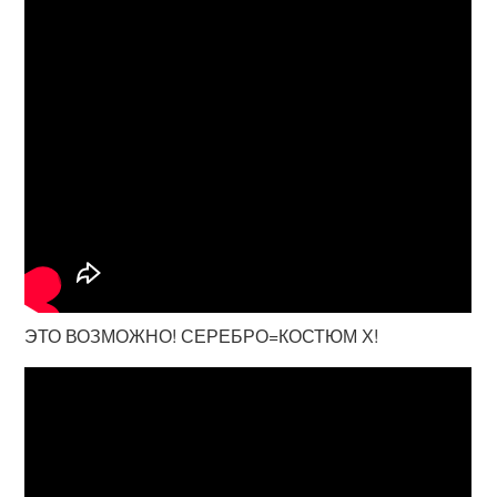
ЭТО ВОЗМОЖНО! СЕРЕБРО=КОСТЮМ Х!