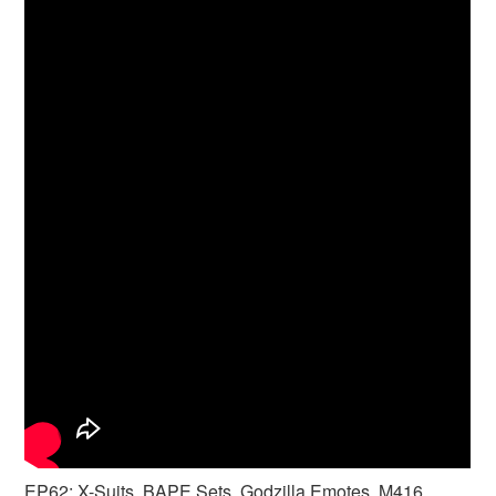
EP62: X-Suits, BAPE Sets, Godzilla Emotes, M416