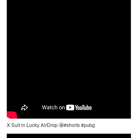
X Suit in Lucky AirDrop 🤩#shorts #pubg