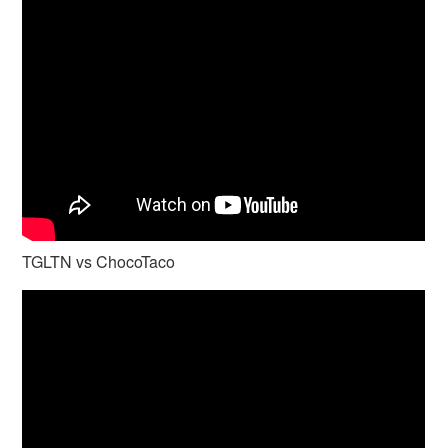
TGLTN vs ChocoTaco