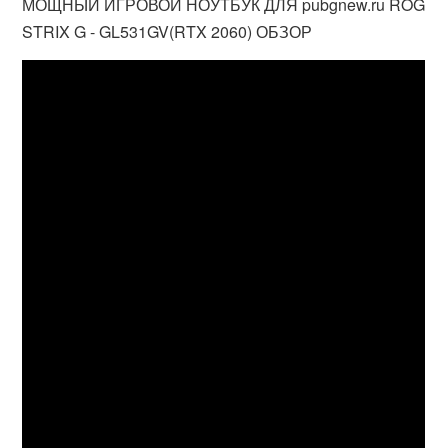
МОЩНЫЙ ИГРОВОЙ НОУТБУК ДЛЯ pubgnew.ru ROG
STRIX G - GL531GV(RTX 2060) ОБЗОР