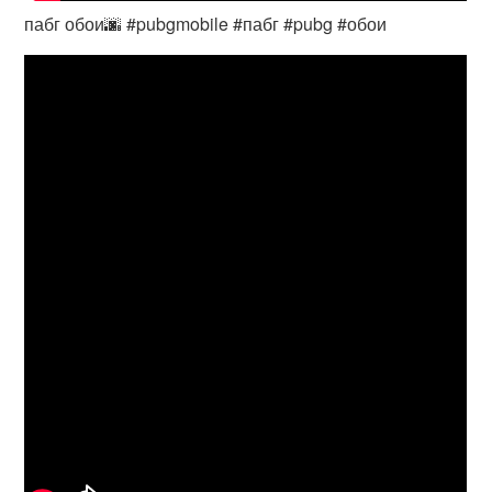
пабг обои🌆 #pubgmobile #пабг #pubg #обои