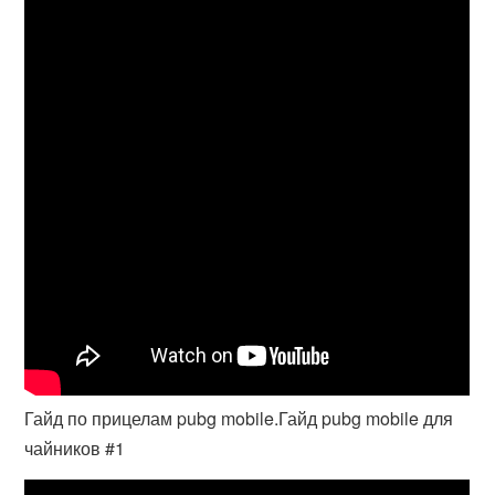
Гайд по прицелам pubg mobile.Гайд pubg mobile для
чайников #1