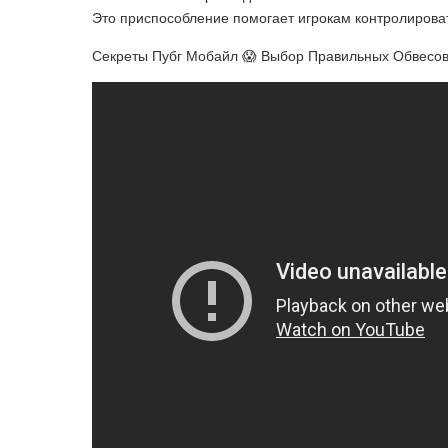
Это приспособление помогает игрокам контролироват
Секреты Пубг Мобайл 😱 Выбор Правильных Обвесо