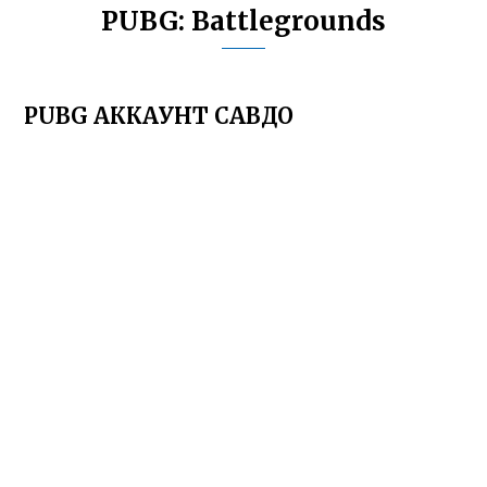
PUBG: Battlegrounds
PUBG АККАУНТ САВДО