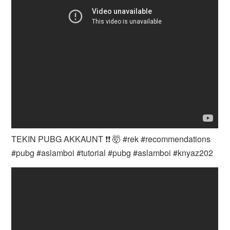
TEKIN PUBG AKKAUNT ❗❗ 🤯 #rek #recommendations
#pubg #aslamboi #tutorial #pubg #aslamboi #knyaz202