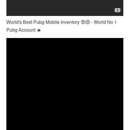
World's Best Pubg Mobile Inventory 🤑🤑 - World No 1
Pubg Account 🔥