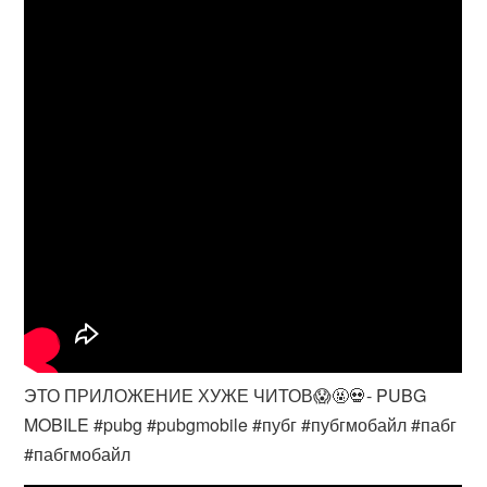
ЭТО ПРИЛОЖЕНИЕ ХУЖЕ ЧИТОВ😱🤬💀- PUBG
MOBILE #pubg #pubgmobile #пубг #пубгмобайл #пабг
#пабгмобайл