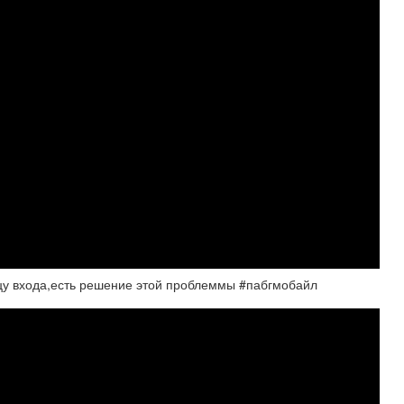
ицу входа,есть решение этой проблеммы #пабгмобайл