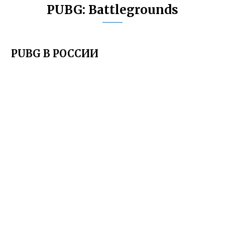
PUBG: Battlegrounds
PUBG В РОССИИ