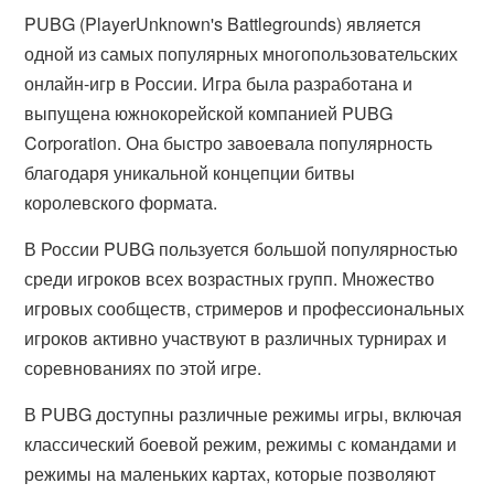
PUBG (PlayerUnknown's Battlegrounds) является
одной из самых популярных многопользовательских
онлайн-игр в России. Игра была разработана и
выпущена южнокорейской компанией PUBG
Corporation. Она быстро завоевала популярность
благодаря уникальной концепции битвы
королевского формата.
В России PUBG пользуется большой популярностью
среди игроков всех возрастных групп. Множество
игровых сообществ, стримеров и профессиональных
игроков активно участвуют в различных турнирах и
соревнованиях по этой игре.
В PUBG доступны различные режимы игры, включая
классический боевой режим, режимы с командами и
режимы на маленьких картах, которые позволяют