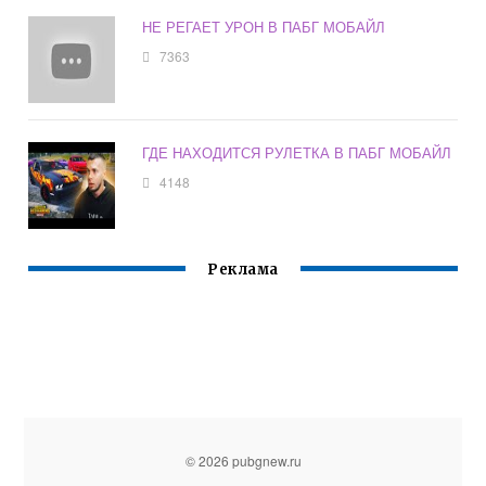
НЕ РЕГАЕТ УРОН В ПАБГ МОБАЙЛ
7363
ГДЕ НАХОДИТСЯ РУЛЕТКА В ПАБГ МОБАЙЛ
4148
Реклама
© 2026 pubgnew.ru