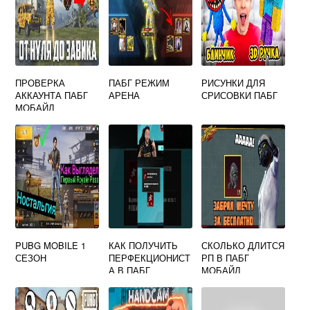
ПРОВЕРКА
ПАБГ РЕЖИМ
РИСУНКИ ДЛЯ
АККАУНТА ПАБГ
АРЕНА
СРИСОВКИ ПАБГ
МОБАЙЛ
PUBG MOBILE 1
КАК ПОЛУЧИТЬ
СКОЛЬКО ДЛИТСЯ
СЕЗОН
ПЕРФЕКЦИОНИСТ
РП В ПАБГ
А В ПАБГ
МОБАЙЛ
МОБАЙЛ