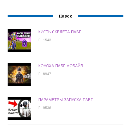
Новое
КИСТЬ СКЕЛЕТА ПАБГ
1543
КОНОХА ПАБГ МОБАЙЛ
8947
ПАРАМЕТРЫ ЗАПУСКА ПАБГ
9536