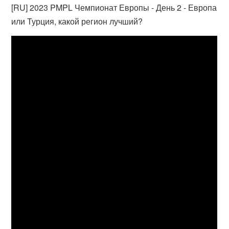
[RU] 2023 PMPL Чемпионат Европы - День 2 - Европа
или Турция, какой регион лучший?