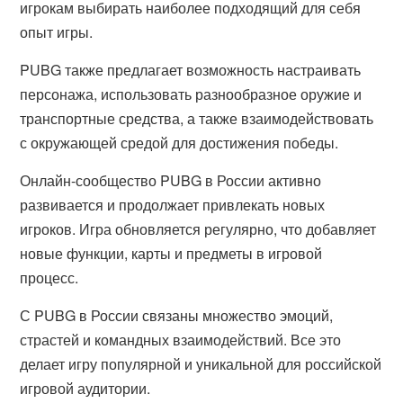
игрокам выбирать наиболее подходящий для себя
опыт игры.
PUBG также предлагает возможность настраивать
персонажа, использовать разнообразное оружие и
транспортные средства, а также взаимодействовать
с окружающей средой для достижения победы.
Онлайн-сообщество PUBG в России активно
развивается и продолжает привлекать новых
игроков. Игра обновляется регулярно, что добавляет
новые функции, карты и предметы в игровой
процесс.
С PUBG в России связаны множество эмоций,
страстей и командных взаимодействий. Все это
делает игру популярной и уникальной для российской
игровой аудитории.