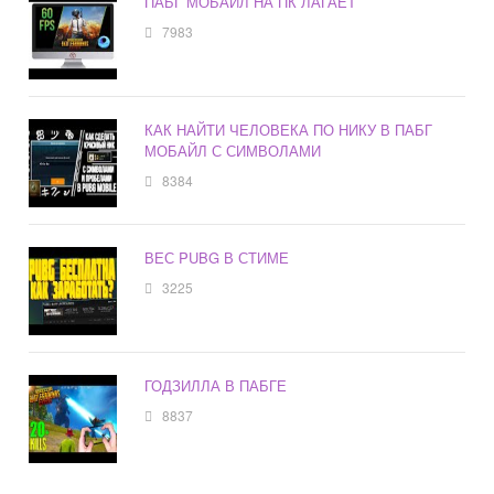
ПАБГ МОБАЙЛ НА ПК ЛАГАЕТ
7983
КАК НАЙТИ ЧЕЛОВЕКА ПО НИКУ В ПАБГ
МОБАЙЛ С СИМВОЛАМИ
8384
ВЕС PUBG В СТИМЕ
3225
ГОДЗИЛЛА В ПАБГЕ
8837