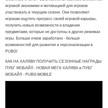
игровой экономики и мотивацией для игроков
участвовать в текущем сезоне. Они позволяют
игрокам ощутить прогресс своей игровой карьеры,
получить новые возможности и владение
предметами, которые не доступны в других режимах
игры. Больше очков заработано - больше
возможностей для развития и персонализации в
PUBG!
КАК НА ХАЛЯВУ ПОЛУЧИТЬ СЕЗОННЫЕ НАГРАДЫ
ПУБГ МОБАЙЛ - НОВАЯ МЕГА ХАЛЯВА в ПУБГ
МОБАЙЛ - PUBG MOBILE