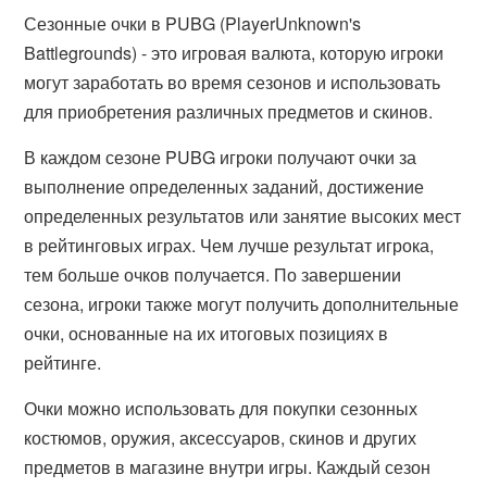
Сезонные очки в PUBG (PlayerUnknown's
Battlegrounds) - это игровая валюта, которую игроки
могут заработать во время сезонов и использовать
для приобретения различных предметов и скинов.
В каждом сезоне PUBG игроки получают очки за
выполнение определенных заданий, достижение
определенных результатов или занятие высоких мест
в рейтинговых играх. Чем лучше результат игрока,
тем больше очков получается. По завершении
сезона, игроки также могут получить дополнительные
очки, основанные на их итоговых позициях в
рейтинге.
Очки можно использовать для покупки сезонных
костюмов, оружия, аксессуаров, скинов и других
предметов в магазине внутри игры. Каждый сезон