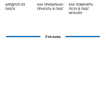
АИРДРОП ИЗ
КАК ПРАВИЛЬНО
КАК ПОМЕНЯТЬ
ПАБГА
ПРЫГАТЬ В ПАБГ
ПОЗУ В ПАБГ
МОБАЙЛ
Реклама