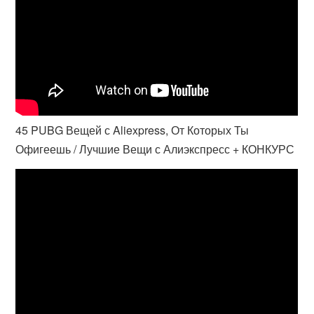
45 PUBG Вещей с Aliexpress, От Которых Ты
Офигеешь / Лучшие Вещи с Алиэкспресс + КОНКУРС