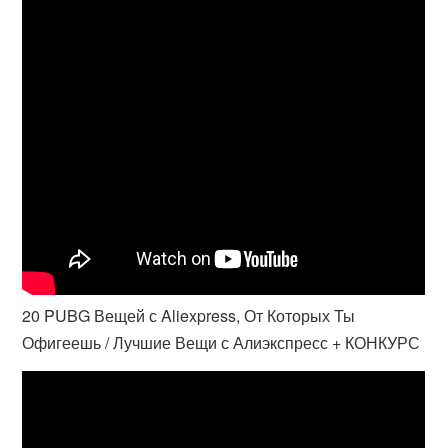
20 PUBG Вещей с Aliexpress, От Которых Ты
Офигеешь / Лучшие Вещи с Алиэкспресс + КОНКУРС