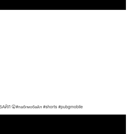
Л 🤫#пабгмобайл #shorts #pubgmobile