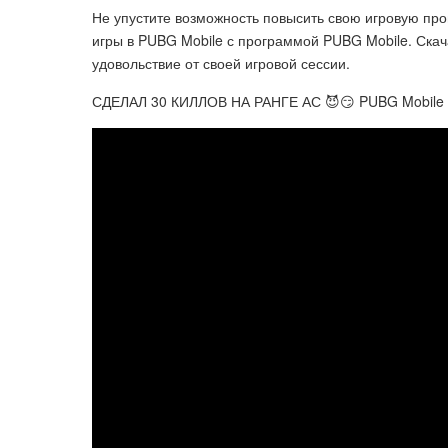
Не упустите возможность повысить свою игровую пр
игры в PUBG Mobile с программой PUBG Mobile. Ска
удовольствие от своей игровой сессии.
СДЕЛАЛ 30 КИЛЛОВ НА РАНГЕ АС 😈😏 PUBG Mobile