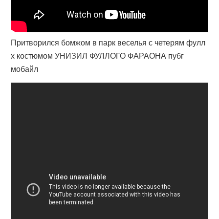
Притворился бомжом в парк веселья с четерям фулл
х костюмом УНИЗИЛ ФУЛЛОГО ФАРАОНА пубг
мобайл