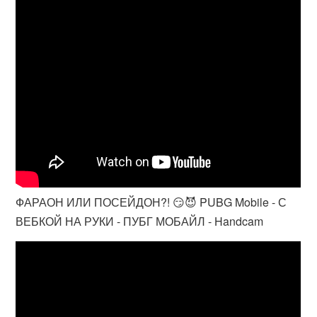
ФАРАОН ИЛИ ПОСЕЙДОН?! 😏😈 PUBG Mobile - С
ВЕБКОЙ НА РУКИ - ПУБГ МОБАЙЛ - Handcam