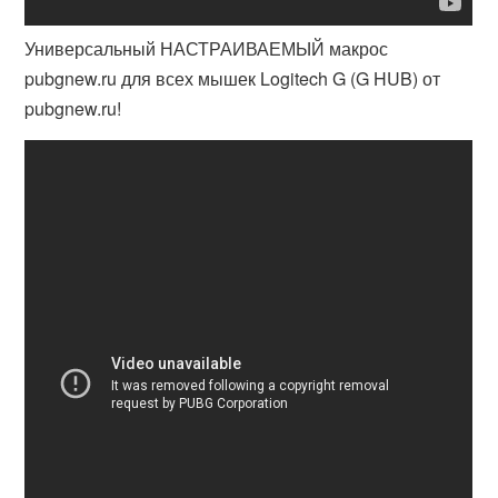
Универсальный НАСТРАИВАЕМЫЙ макрос
pubgnew.ru для всех мышек Logitech G (G HUB) от
pubgnew.ru!