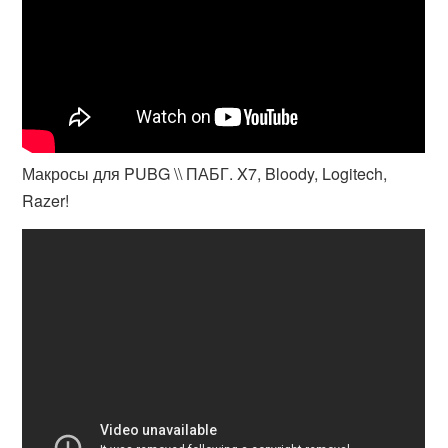
Макросы для PUBG \\ ПАБГ. X7, Bloody, Logitech,
Razer!