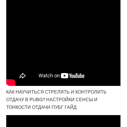
КАК НАУЧИТЬСЯ СТРЕЛЯТЬ И КОНТРОЛИТЬ
ОТДАЧУ В PUBG? НАСТРОЙКИ СЕНСЫ И
ТОНКОСТИ ОТДАЧИ ПУБГ ГАЙД