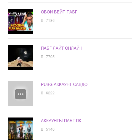
ОБОИ БЕЙП ПАБГ
7186
ПАБГ ЛАЙТ ОНЛАЙН
7705
PUBG АККАУНТ САВДО
6222
АККАУНТЫ ПАБГ ПК
5146