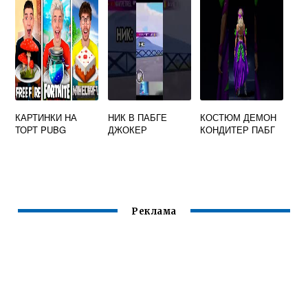
КАРТИНКИ НА
НИК В ПАБГЕ
КОСТЮМ ДЕМОН
ТОРТ PUBG
ДЖОКЕР
КОНДИТЕР ПАБГ
Реклама