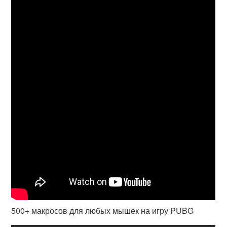
500+ макросов для любых мышек на игру PUBG