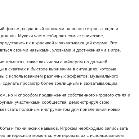
ый фильм, созданный игроками на основе игровых сцен и
egrounds. Мувики часто собирают самые эпические,
редставить их в красивой и захватывающей форме. Это
литься своими навыками, уловками и достижениями в игре.
е моменты, такие как киллы снайпером на дальней
ы в схватках и быстрое выживание в ситуациях, которые
ны с использованием различных эффектов, музыкального
бы сделать просмотр более зрелищным и захватывающим.
ом, но и способом продвижения собственного игрового стиля и
другими участниками сообщества, демонстрируя свою
может стать полезным инструментом для привлечения новых
боты и технических навыков. Игрокам необходимо записывать
лее интересные моменты, монтировать их с использованием