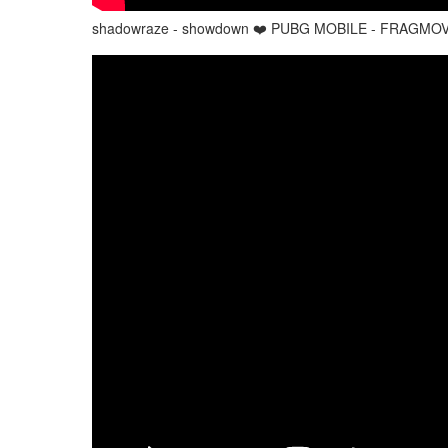
shadowraze - showdown ❤️ PUBG MOBILE - FRAGMOV