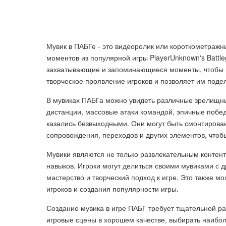
Мувик в ПАБГе - это видеоролик или короткометражн
моментов из популярной игры PlayerUnknown's Battl
захватывающие и запоминающиеся моменты, чтобы п
творческое проявление игроков и позволяет им поде
В мувиках ПАБГа можно увидеть различные зрелищны
дистанции, массовые атаки командой, эпичные побед
казались безвыходными. Они могут быть смонтирова
сопровождения, переходов и других элементов, что
Мувики являются не только развлекательным контент
навыков. Игроки могут делиться своими мувиками с 
мастерство и творческий подход к игре. Это также 
игроков и создания популярности игры.
Создание мувика в игре ПАБГ требует тщательной ра
игровые сцены в хорошем качестве, выбирать наибо