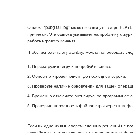
Ошибка "pubg fail log" может возникнуть в игре 
причинам. Эта ошибка указывает на проблему с журн
работе игрового клиента.
Чтобы исправить эту ошибку, можно попробовать с
Перезагрузите игру и попробуйте снова.
Обновите игровой клиент до последней версии.
Проверьте наличие обновлений для вашей операци
Временно отключите антивирусное программное о
Проверьте целостность файлов игры через платфор
Если ни одно из вышеперечисленных решений не пом
разработчикам игры или посетить официальный фору