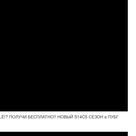
ILE!? ПОЛУЧИ БЕСПЛАТНО!! НОВЫЙ S14C5 СЕЗОН в ПУБГ