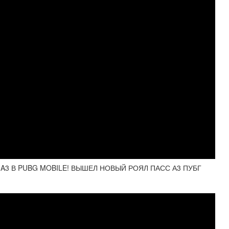
S A3 В PUBG MOBILE! ВЫШЕЛ НОВЫЙ РОЯЛ ПАСС А3 ПУБГ