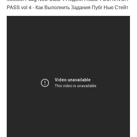
PASS vol 4 - Как Выполнить Задания Пубг Нью Стейт