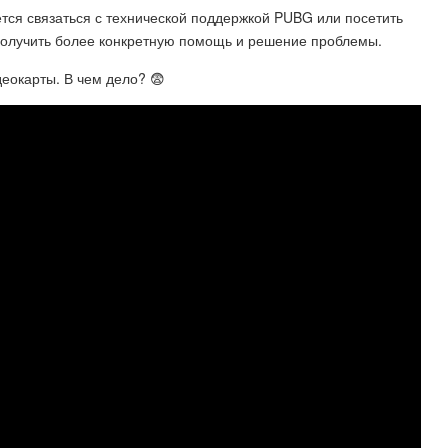
ется связаться с технической поддержкой PUBG или посетить
олучить более конкретную помощь и решение проблемы.
еокарты. В чем дело? 😨