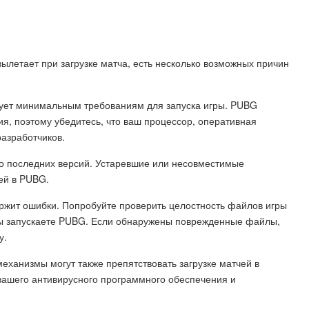
ылетает при загрузке матча, есть несколько возможных причин
твует минимальным требованиям для запуска игры. PUBG
я, поэтому убедитесь, что ваш процессор, оперативная
азработчиков.
до последних версий. Устаревшие или несовместимые
ей в PUBG.
ержит ошибки. Попробуйте проверить целостность файлов игры
вы запускаете PUBG. Если обнаружены поврежденные файлы,
у.
ханизмы могут также препятствовать загрузке матчей в
 вашего антивирусного программного обеспечения и