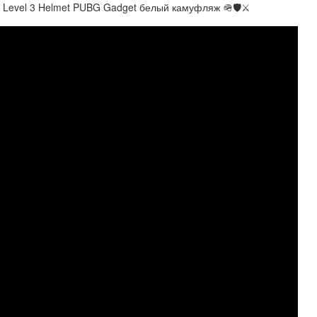
Level 3 Helmet PUBG Gadget белый камуфляж 🪖🛡⚔️