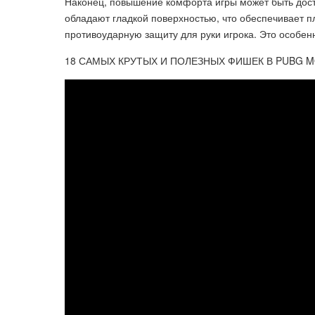
Наконец, повышение комфорта игры может быть дост
обладают гладкой поверхностью, что обеспечивает
противоударную защиту для руки игрока. Это особен
18 САМЫХ КРУТЫХ И ПОЛЕЗНЫХ ФИШЕК В PUBG M