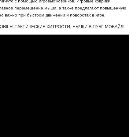
игнуто с помощью игровых ковриков. Игровые коврики
 плавное перемещение мыши, а также предлагают повышенную
но важно при быстром движении и поворотах в игре.
OBILE! ТАКТИЧЕСКИЕ ХИТРОСТИ, НЫЧКИ В ПУБГ МОБАЙЛ!