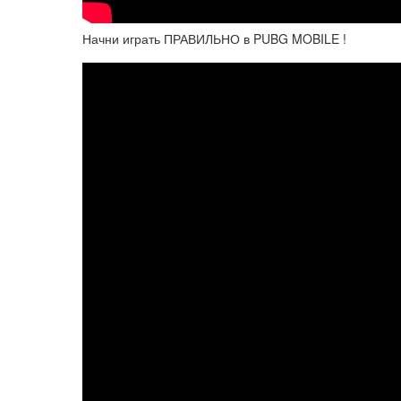
Начни играть ПРАВИЛЬНО в PUBG MOBILE !