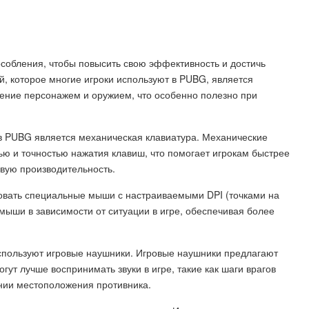
собления, чтобы повысить свою эффективность и достичь
, которое многие игроки используют в PUBG, является
ение персонажем и оружием, что особенно полезно при
 PUBG является механическая клавиатура. Механические
ю и точностью нажатия клавиш, что помогает игрокам быстрее
овую производительность.
зовать специальные мыши с настраиваемыми DPI (точками на
мыши в зависимости от ситуации в игре, обеспечивая более
спользуют игровые наушники. Игровые наушники предлагают
гут лучше воспринимать звуки в игре, такие как шаги врагов
нии местоположения противника.