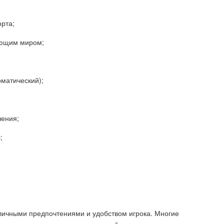
орта;
жающим миром;
матический);
чения;
;
.
 личными предпочтениями и удобством игрока. Многие