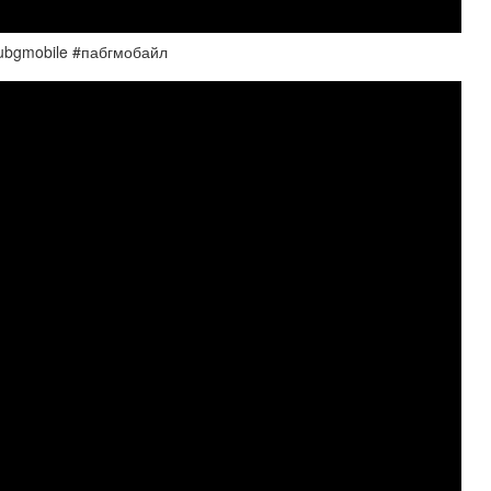
pubgmobile #пабгмобайл