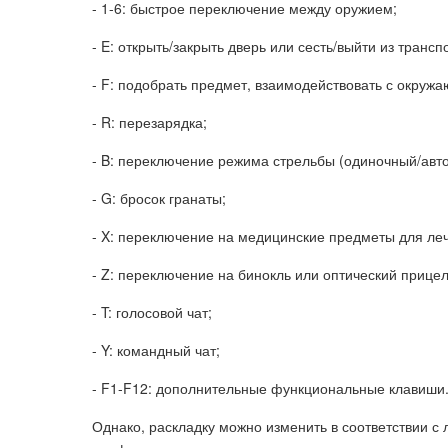
- 1-6: быстрое переключение между оружием;
- E: открыть/закрыть дверь или сесть/выйти из трансп
- F: подобрать предмет, взаимодействовать с окру
- R: перезарядка;
- B: переключение режима стрельбы (одиночный/авто
- G: бросок гранаты;
- X: переключение на медицинские предметы для ле
- Z: переключение на бинокль или оптический прицел
- T: голосовой чат;
- Y: командный чат;
- F1-F12: дополнительные функциональные клавиши
Однако, раскладку можно изменить в соответствии с