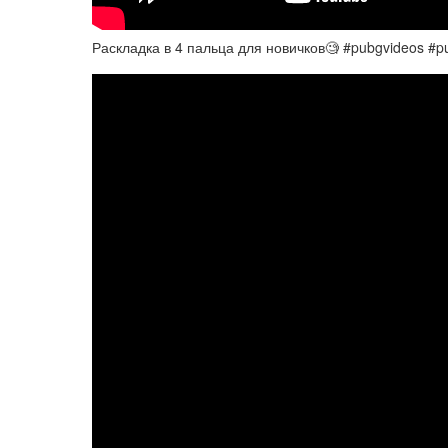
Раскладка в 4 пальца для новичков🧐 #pubgvideos #