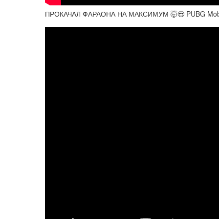
ПРОКАЧАЛ ФАРАОНА НА МАКСИМУМ 🤯😍 PUBG Mobil