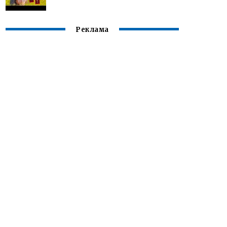
Реклама