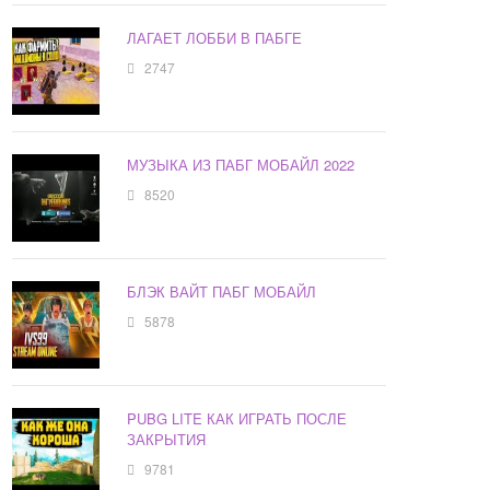
ЛАГАЕТ ЛОББИ В ПАБГЕ
2747
МУЗЫКА ИЗ ПАБГ МОБАЙЛ 2022
8520
БЛЭК ВАЙТ ПАБГ МОБАЙЛ
5878
PUBG LITE КАК ИГРАТЬ ПОСЛЕ
ЗАКРЫТИЯ
9781