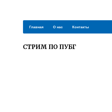
Главная
О нас
Контакты
СТРИМ ПО ПУБГ