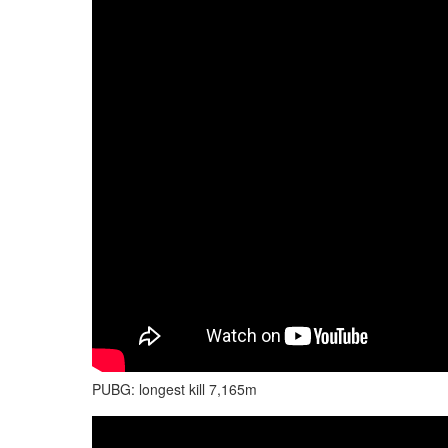
PUBG: longest kill 7,165m