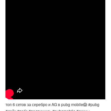
топ 6 сетов за серебро и AG в pubg mobile😱 #pubg