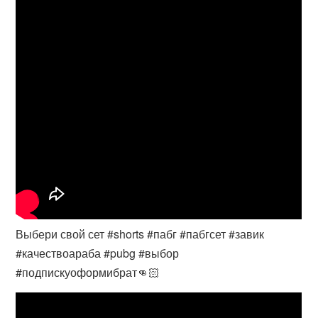
Выбери свой сет #shorts #пабг #пабгсет #завик
#качествоараба #pubg #выбор
#подпискуоформибрат👊🏻