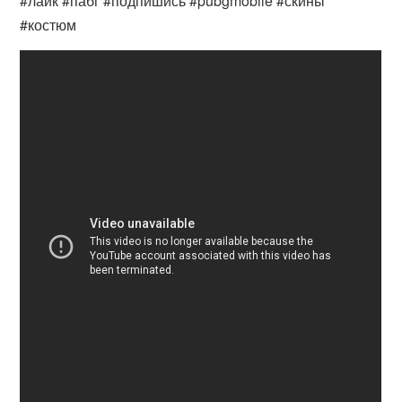
#лайк #пабг #подпишись #pubgmobile #скины
#костюм