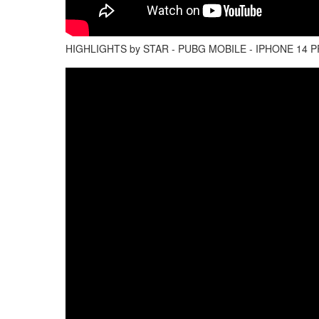
HIGHLIGHTS by STAR - PUBG MOBILE - IPHONE 14 P