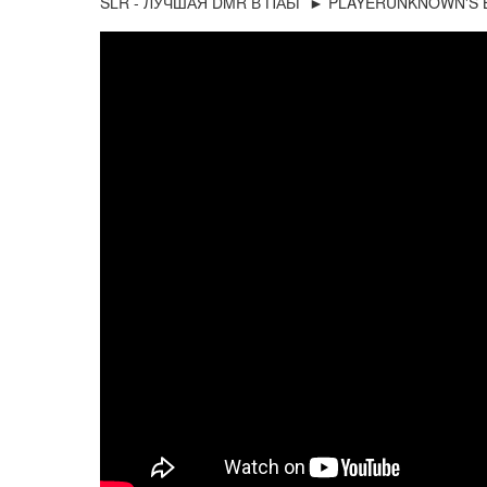
SLR - ЛУЧШАЯ DMR В ПАБГ ► PLAYERUNKNOWN'S