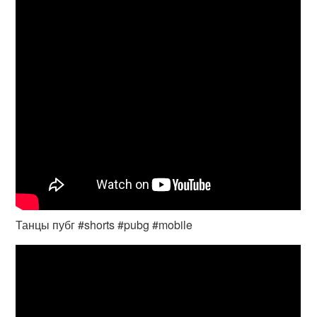
Танцы пубг #shorts #pubg #mobile