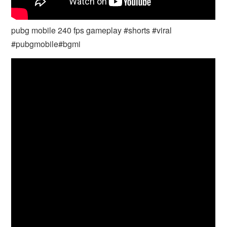
pubg mobile 240 fps gameplay #shorts #viral
#pubgmobile#bgmi