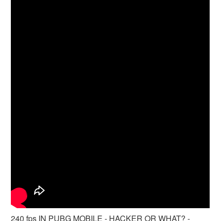
240 fps IN PUBG MOBILE - HACKER OR WHAT? -