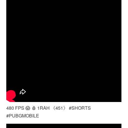
480 FPS 😱 🩸 1RAH 《451》 #SHORTS
#PUBGMOBILE