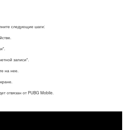
олните следующие шаги:
йстве.
и".
четной записи".
те на нее.
экране.
ет отвязан от PUBG Mobile.