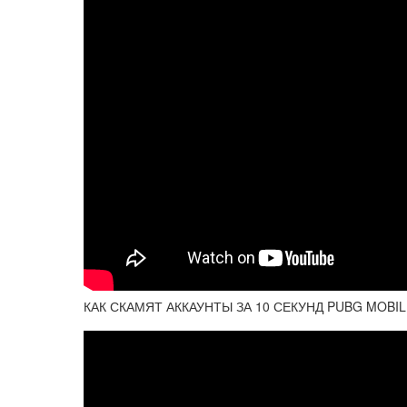
КАК СКАМЯТ АККАУНТЫ ЗА 10 СЕКУНД PUBG MOB