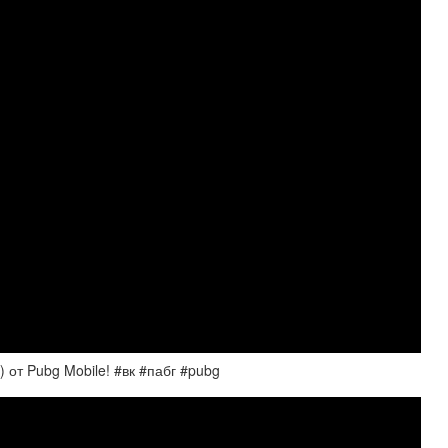
) от Pubg Mobile! #вк #пабг #pubg