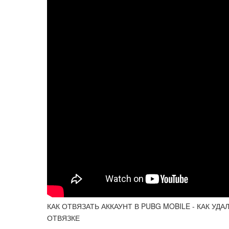
КАК ОТВЯЗАТЬ АККАУНТ В PUBG MOBILE - КАК УД
ОТВЯЗКЕ