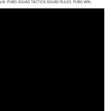
ДОВ. PUBG SQUAD TACTICS SQUAD RULES. PUBG WIN.