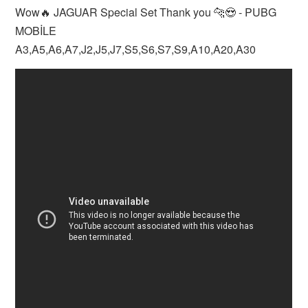
Wow🔥 JAGUAR Special Set Thank you 🐆😍 - PUBG
MOBİLE
A3,A5,A6,A7,J2,J5,J7,S5,S6,S7,S9,A10,A20,A30